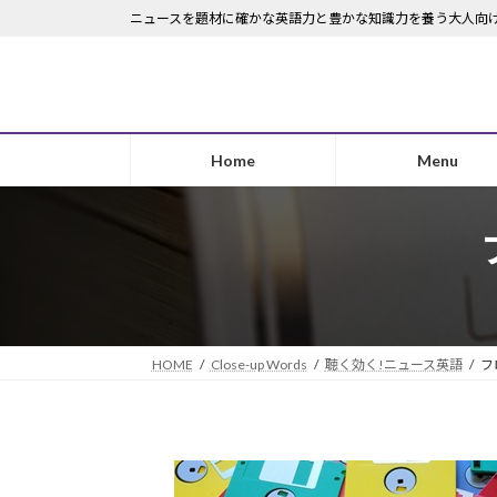
コ
ナ
ニュースを題材に確かな英語力と豊かな知識力を養う大人向
ン
ビ
テ
ゲ
ン
ー
ツ
シ
へ
ョ
Home
Menu
ス
ン
キ
に
ッ
移
プ
動
HOME
Close-up Words
聴く効く!ニュース英語
フ