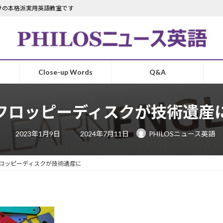
けの本格派実用英語教室です
Close-up Words
Q&A
フロッピーディスクが技術遺産
最
2023年1月9日
2024年7月11日
PHILOSニュース英語
終
更
新
日
ロッピーディスクが技術遺産に
時
: