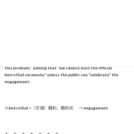
appropriately
＝適切に、しかるべく
befitting
=適している、相
応した、ふさわしい
そして、「多くの人がそのことを納得し喜んでくれる状況にならな
ければ、納采の儀を行うことはできません」とはっきりおっしゃ
いました。
He also said that “it may be necessary to clear up and resolve
this problem,” adding that “we cannot hold the official
betrothal ceremony” unless the public can “celebrate” the
engagement.
※
betrothal
=（文語）婚約、婚約式 →
engagement