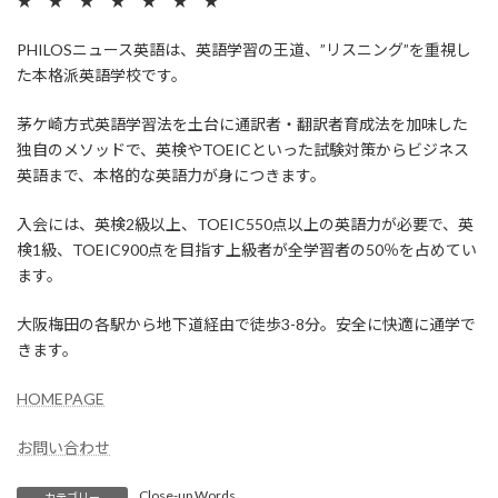
★ ★ ★ ★ ★ ★ ★
PHILOSニュース英語は、英語学習の王道、”リスニング”を重視し
た本格派英語学校です。
茅ケ崎方式英語学習法を土台に通訳者・翻訳者育成法を加味した
独自のメソッドで、英検やTOEICといった試験対策からビジネス
英語まで、本格的な英語力が身につきます。
入会には、英検2級以上、TOEIC550点以上の英語力が必要で、英
検1級、TOEIC900点を目指す上級者が全学習者の50％を占めてい
ます。
大阪梅田の各駅から地下道経由で徒歩3-8分。安全に快適に通学で
きます。
HOMEPAGE
お問い合わせ
Close-up Words
カテゴリー