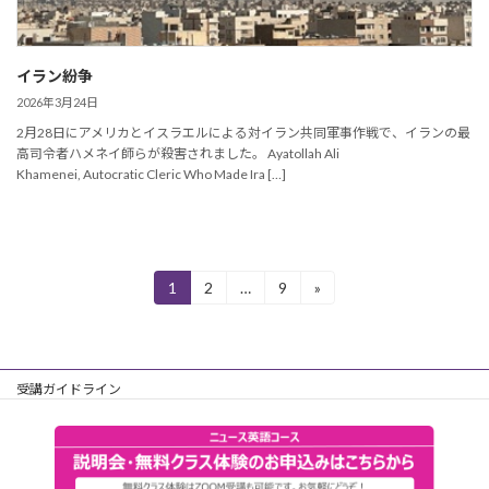
イラン紛争
2026年3月24日
2月28日にアメリカとイスラエルによる対イラン共同軍事作戦で、イランの最
高司令者ハメネイ師らが殺害されました。 Ayatollah Ali
Khamenei, Autocratic Cleric Who Made Ira […]
投
1
2
…
9
»
固
固
固
定
定
定
稿
ペ
ペ
ペ
ー
ー
ー
ナ
ジ
ジ
ジ
受講ガイドライン
ビ
ゲ
個人情報保護方針
ー
主催会社