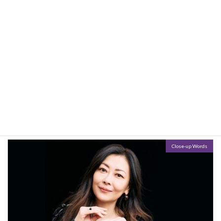
新語（健康・科学・環境）
2026年5月19日
一つのニュースに焦点を当てて、単語を紹介するいつものやり方と異なり、流
行り言葉を会話文を交えて紹介するシリーズ3回目です。今回のテーマは『健
康・科学・環境』。ニュース英語とは違う会話英語を楽しみましょう。音源も
添付します […]
Close-up Words