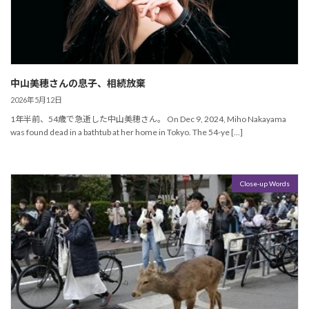
中山美穂さんの息子、相続放棄
2026年5月12日
1年半前、54歳で急逝した中山美穂さん。 On Dec 9, 2024, Miho Nakayama
was found dead in a bathtub at her home in Tokyo. The 54-ye […]
Close-up Words