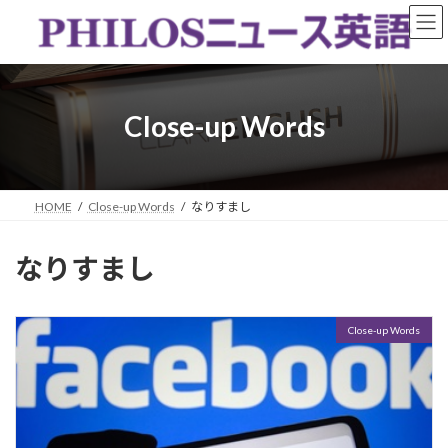
コ
ナ
ン
ビ
テ
ゲ
ン
ー
ツ
シ
へ
ョ
Close-up Words
ス
ン
キ
に
ッ
移
プ
動
HOME
Close-up Words
なりすまし
なりすまし
Close-up Words