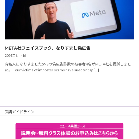
META社フェイスブック、なりすまし偽広告
2024年6月4日
有名人になりすましたSNSの偽広告詐欺の被害者4名がMETA社を提訴しまし
た。 Four victims of imposter scams have sued&nbsp […]
受講ガイドライン
個人情報保護方針
主催会社